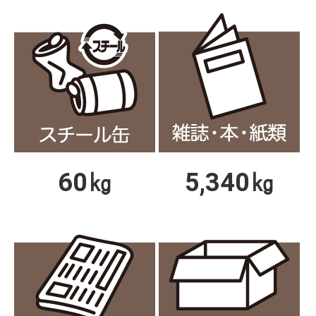
60㎏
5,340㎏