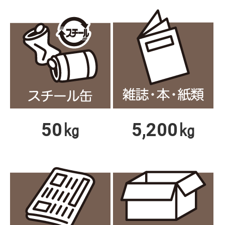
50㎏
5,200㎏